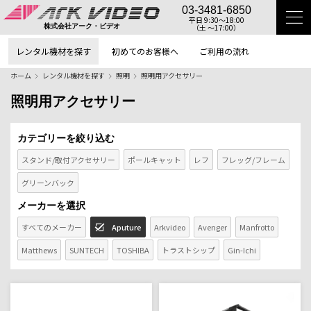
03-3481-6850
平日 9:30〜18:00
（土 〜17:00）
株式会社アーク・ビデオ
レンタル機材を探す
初めてのお客様へ
ご利用の流れ
ホーム
レンタル機材を探す
照明
照明用アクセサリー
照明用アクセサリー
カテゴリーを絞り込む
スタンド/取付アクセサリー
ポールキャット
レフ
フレッグ/フレーム
グリーンバック
メーカーを選択
すべてのメーカー
Aputure
Arkvideo
Avenger
Manfrotto
Matthews
SUNTECH
TOSHIBA
トラストシップ
Gin-Ichi