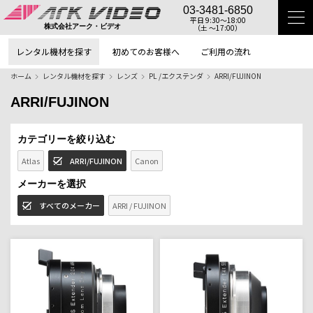
03-3481-6850
平日 9:30〜18:00
（土 〜17:00）
株式会社アーク・ビデオ
レンタル機材を探す
初めてのお客様へ
ご利用の流れ
ホーム
レンタル機材を探す
レンズ
PL /エクステンダ
ARRI/FUJINON
ARRI/FUJINON
カテゴリーを絞り込む
Atlas
ARRI/FUJINON
Canon
メーカーを選択
すべてのメーカー
ARRI / FUJINON