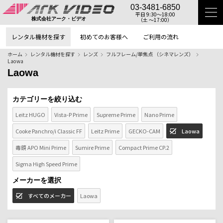
03-3481-6850
平日 9:30〜18:00
（土 〜17:00）
株式会社アーク・ビデオ
レンタル機材を探す
初めてのお客様へ
ご利用の流れ
ホーム
レンタル機材を探す
レンズ
フルフレーム/単焦点 （シネマレンズ）
Laowa
Laowa
カテゴリーを絞り込む
Leitz HUGO
Vista-P Prime
Supreme Prime
Nano Prime
Cooke Panchro/i Classic FF
Leitz Prime
GECKO-CAM
Laowa
毒鏡 APO Mini Prime
Sumire Prime
Compact Prime CP.2
Sigma High Speed Prime
メーカーを選択
すべてのメーカー
Laowa